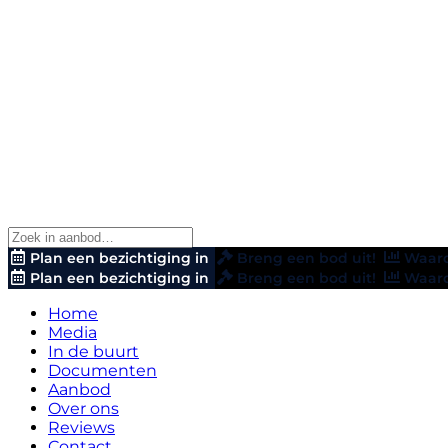
Plan een bezichtiging in
Breng een bod uit!
Waard
Plan een bezichtiging in
Breng een bod uit!
Waard
Home
Media
In de buurt
Documenten
Aanbod
Over ons
Reviews
Contact