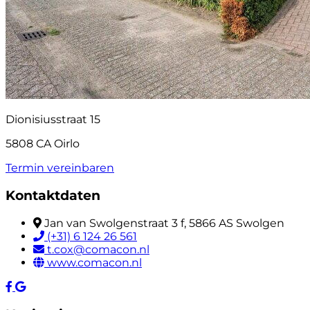
Dionisiusstraat 15
5808 CA Oirlo
Termin vereinbaren
Kontaktdaten
Jan van Swolgenstraat 3 f, 5866 AS Swolgen
(+31) 6 124 26 561
t.cox@comacon.nl
www.comacon.nl