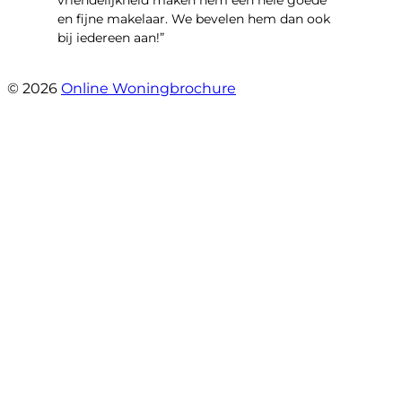
vriendelijkheid maken hem een hele goede
en fijne makelaar. We bevelen hem dan ook
bij iedereen aan!”
- Harry Heijnemans
© 2026
Online Woningbrochure